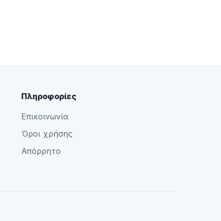
Πληροφορίες
Επικοινωνία
Όροι χρήσης
Απόρρητο