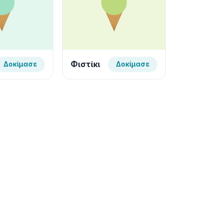
Φιστίκι
Μάνγκο
Δοκίμασε
Δοκίμασε