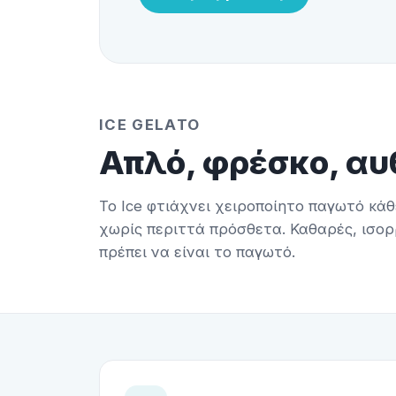
ICE GELATO
Απλό, φρέσκο, αυ
Το Ice φτιάχνει χειροποίητο παγωτό κά
χωρίς περιττά πρόσθετα. Καθαρές, ισο
πρέπει να είναι το παγωτό.