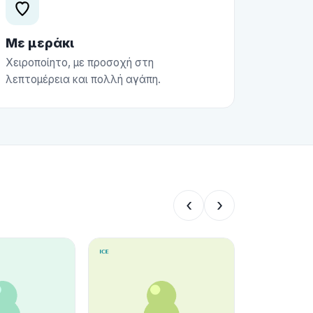
Με μεράκι
Χειροποίητο, με προσοχή στη
λεπτομέρεια και πολλή αγάπη.
‹
›