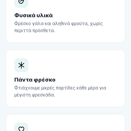
Φυσικά υλικά
Φρέσκο γάλα και αληθινά φρούτα, χωρίς
περιττά πρόσθετα.
Πάντα φρέσκο
Φτιάχνουμε μικρές παρτίδες κάθε μέρα για
μέγιστη φρεσκάδα.