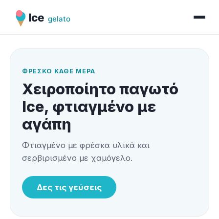
Γεύσεις
ΦΡΈΣΚΟ ΚΆΘΕ ΜΈΡΑ
Γιατί Ice
Χειροποίητο παγωτό
Σχετικά
Ice, φτιαγμένο με
αγάπη
Επικοινωνία
Φτιαγμένο με φρέσκα υλικά και
Βρες μας
σερβιρισμένο με χαμόγελο.
Δες τις γεύσεις